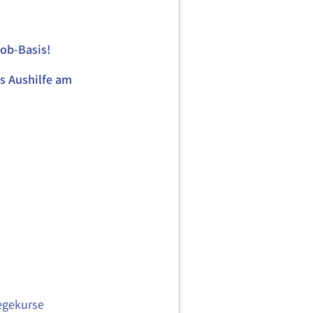
job-Basis!
ls Aushilfe am
egekurse